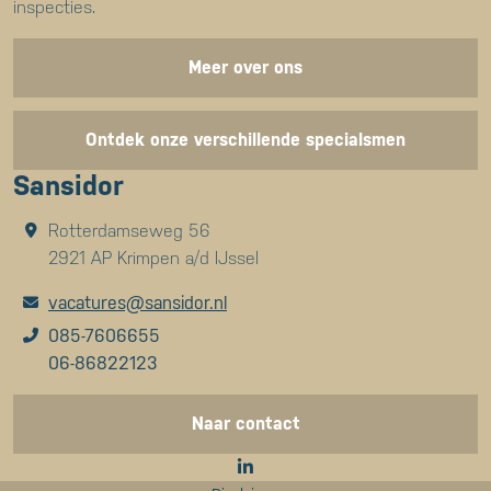
inspecties.
Meer over ons
Ontdek onze verschillende specialsmen
Sansidor
Rotterdamseweg 56
2921 AP Krimpen a/d IJssel
vacatures@sansidor.nl
085-7606655
06-86822123
Naar contact