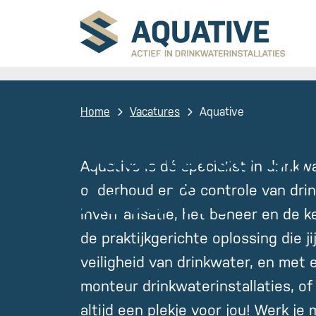
Home
Vacatures
Aquative
Vacatures bij
Aquative is dé specialist in drinkw
Aquative
onderhoud en de controle van drinkw
inventarisatie, het beheer en de ke
de praktijkgerichte oplossing die 
veiligheid van drinkwater, en met 
monteur drinkwaterinstallaties, o
altijd een plekje voor jou! Werk je