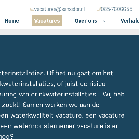
vacatures@sansidor.nl
085-7606655
Home
Vacatures
Over ons
Verhal
Toggle Dropdown
aterinstallaties. Of het nu gaat om het
aterinstallaties, of juist de risico-
uring van drinkwaterinstallaties... Wij heb
jij zoekt! Samen werken we aan de
een waterkwaliteit vacature, een vacature
f een watermonsternemer vacature is er
 mee?