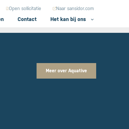
Open sollicitatie
Naar sansidor.com
en
Contact
Het kan bij ons
Toggle Dropdown
Meer over Aquative